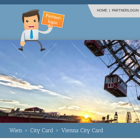
HOME
|
PARTNERLOGIN
Wien
>
City Card
>
Vienna City Card