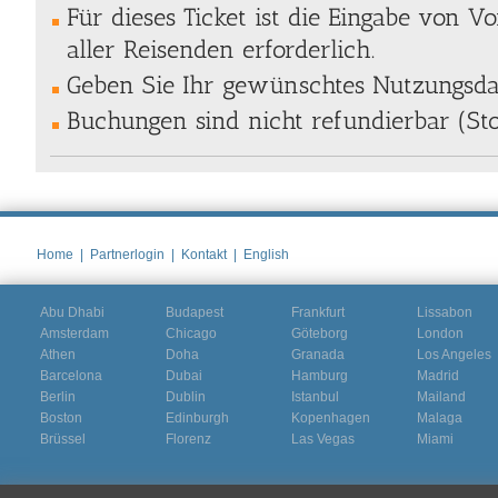
Für dieses Ticket ist die Eingabe von
aller Reisenden erforderlich.
Geben Sie Ihr gewünschtes Nutzungsda
Buchungen sind nicht refundierbar (St
Home
|
Partnerlogin
|
Kontakt
|
English
Abu Dhabi
Budapest
Frankfurt
Lissabon
Amsterdam
Chicago
Göteborg
London
Athen
Doha
Granada
Los Angeles
Barcelona
Dubai
Hamburg
Madrid
Berlin
Dublin
Istanbul
Mailand
Boston
Edinburgh
Kopenhagen
Malaga
Brüssel
Florenz
Las Vegas
Miami