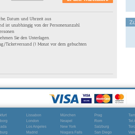
che, Datum und Uhrzeit aus
Zu
und ist unabhängig von der Personenanzahl.
Personen
nehmen Sie den Unterlagen.
lung/Ticketversand (1 Monat vor dem gebuchten
kfurt
Lissabon
München
Prag
Ta
borg
London
Neapel
Rom
Tel 
nada
Los Angeles
New York
Salzburg
Tor
burg
Madrid
Niagara Falls
San Diego
Val