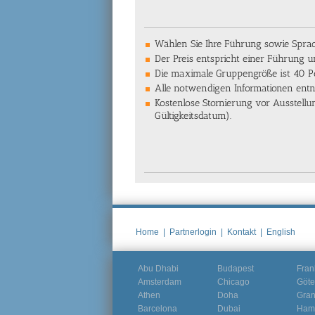
Wählen Sie Ihre Führung sowie Spra
Der Preis entspricht einer Führung 
Die maximale Gruppengröße ist 40 
Alle notwendigen Informationen ent
Kostenlose Stornierung vor Ausstel
Gültigkeitsdatum).
Home
|
Partnerlogin
|
Kontakt
|
English
Abu Dhabi
Budapest
Fran
Amsterdam
Chicago
Göte
Athen
Doha
Gra
Barcelona
Dubai
Ham