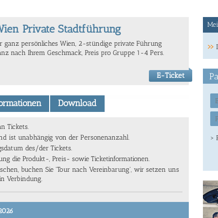
Mei
ien Private Stadtführung
hr ganz persönliches Wien, 2-stündige private Führung
anz nach Ihrem Geschmack, Preis pro Gruppe 1-4 Pers.
E-Ticket
Pa
formationen
Download
n Tickets.
und ist unabhängig von der Personenanzahl.
> 
sdatum des/der Tickets.
g die Produkt-, Preis- sowie Ticketinformationen.
ünschen, buchen Sie 'Tour nach Vereinbarung', wir setzen uns
in Verbindung.
/2026