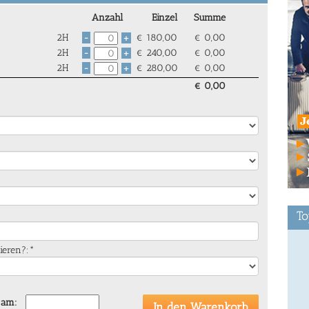
Anzahl
Einzel
Summe
2H
€
180,00
€
0,00
-
+
2H
€
240,00
€
0,00
-
+
2H
€
280,00
€
0,00
-
+
€
0,00
To
tieren?:*
 am: