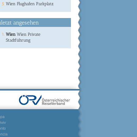
Wien Flughafen Parkplatz
letzt angesehen
Wien
Wien Private
Stadtführung
mpa
Aviv
onto
encia