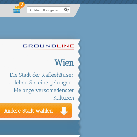
0
Wien
Die Stadt der Kaffeehäuser,
erleben Sie eine gelungene
Melange verschiedenster
Kulturen
Andere Stadt wählen