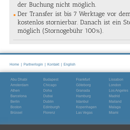
der Buchung nicht möglich.
Der Transfer ist bis 7 Werktage vor de
kostenlos stornierbar. Danach ist ein S
möglich (Stornogebühr 100%).
Home
|
Partnerlogin
|
Kontakt
|
English
Abu Dhabi
Budapest
Frankfurt
Lissabon
Amsterdam
Chicago
Göteborg
London
Athen
Doha
Granada
Los Angeles
Barcelona
Dubai
Hamburg
Madrid
Berlin
Dublin
Istanbul
Mailand
Boston
Edinburgh
Kopenhagen
Malaga
Brüssel
Florenz
Las Vegas
Miami