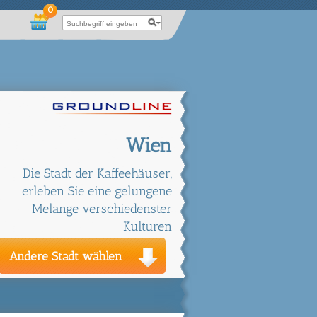
0
Wien
Die Stadt der Kaffeehäuser,
erleben Sie eine gelungene
Melange verschiedenster
Kulturen
Andere Stadt wählen