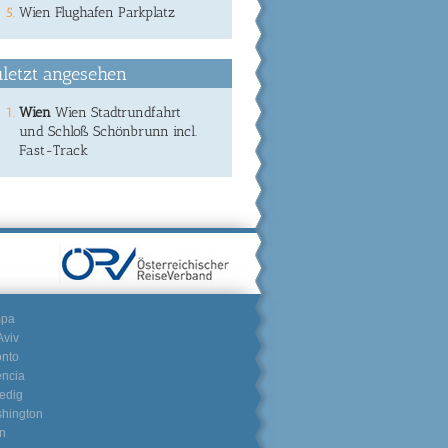
Wien Flughafen Parkplatz
letzt angesehen
Wien
Wien Stadtrundfahrt
und Schloß Schönbrunn incl.
Fast-Track
mpa
Aviv
onto
encia
edig
hington
n