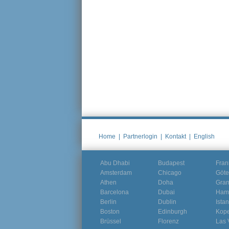
Home
|
Partnerlogin
|
Kontakt
|
English
Abu Dhabi
Budapest
Fran
Amsterdam
Chicago
Göte
Athen
Doha
Gra
Barcelona
Dubai
Ham
Berlin
Dublin
Ista
Boston
Edinburgh
Kop
Brüssel
Florenz
Las 