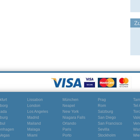
Zu
kfurt
Lissabon
München
Prag
Ta
borg
London
Neapel
Rom
Tel 
nada
Los Angeles
New York
Salzburg
Tor
burg
Madrid
Niagara Falls
San Diego
Val
nbul
Mailand
Orlando
San Francisco
Ven
enhagen
Malaga
Paris
Sevilla
Was
Vegas
Miami
Porto
Stockholm
Wie