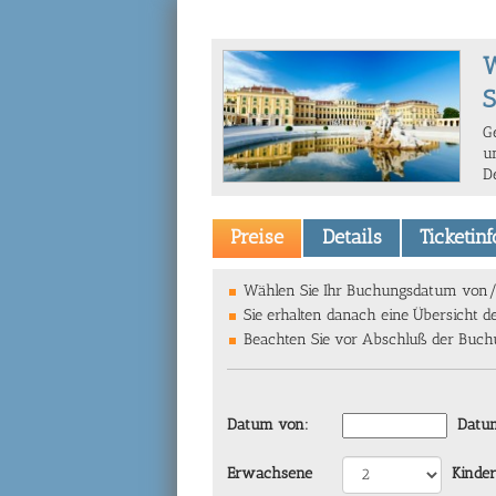
W
G
u
D
Preise
Details
Ticketin
Wählen Sie Ihr Buchungsdatum von/bi
Sie erhalten danach eine Übersicht d
Beachten Sie vor Abschluß der Buchun
Datum von:
Datum
Erwachsene
Kinder