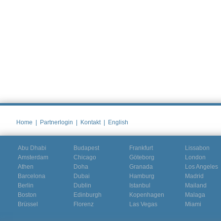
Home
|
Partnerlogin
|
Kontakt
|
English
Abu Dhabi
Budapest
Frankfurt
Lissabon
Amsterdam
Chicago
Göteborg
London
Athen
Doha
Granada
Los Angeles
Barcelona
Dubai
Hamburg
Madrid
Berlin
Dublin
Istanbul
Mailand
Boston
Edinburgh
Kopenhagen
Malaga
Brüssel
Florenz
Las Vegas
Miami