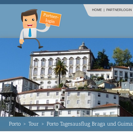
HOME
|
PARTNERLOGIN
Porto
>
Tour
>
Porto Tagesausflug Braga und Guima