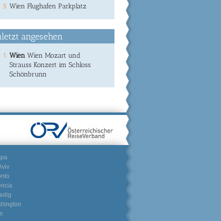
Wien Flughafen Parkplatz
letzt angesehen
Wien
Wien Mozart und
Strauss Konzert im Schloss
Schönbrunn
mpa
Aviv
onto
encia
edig
hington
n