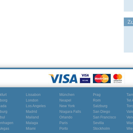
Zu
kfurt
Lissabon
München
Prag
Ta
borg
London
Neapel
Rom
Tel 
nada
Los Angeles
New York
Salzburg
Tor
burg
Madrid
Niagara Falls
San Diego
Val
nbul
Mailand
Orlando
San Francisco
Ven
enhagen
Malaga
Paris
Sevilla
Was
Vegas
Miami
Porto
Stockholm
Wie