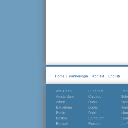
Home
|
Partnerlogin
|
Kontakt
|
English
Abu Dhabi
Budapest
Fran
Amsterdam
Chicago
Göte
Athen
Doha
Gra
Barcelona
Dubai
Ham
Berlin
Dublin
Ista
Boston
Edinburgh
Kop
Brüssel
Florenz
Las 