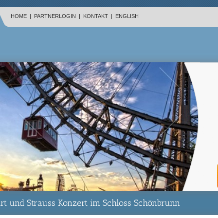
HOME
|
PARTNERLOGIN
|
KONTAKT
|
ENGLISH
t und Strauss Konzert im Schloss Schönbrunn