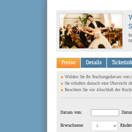
W
S
B
M
Preise
Details
Ticketin
Wählen Sie Ihr Buchungsdatum von/bi
Sie erhalten danach eine Übersicht d
Beachten Sie vor Abschluß der Buchun
Datum von:
Datum
Erwachsene
Kinder