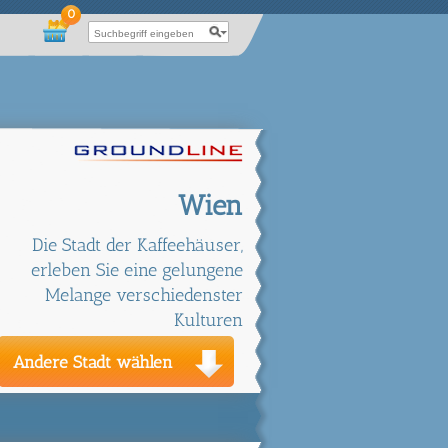
0
Wien
Die Stadt der Kaffeehäuser,
erleben Sie eine gelungene
Melange verschiedenster
Kulturen
Andere Stadt wählen