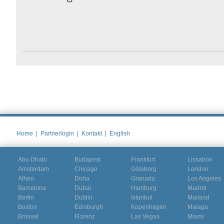
Home
|
Partnerlogin
|
Kontakt
|
English
Abu Dhabi
Budapest
Frankfurt
Lissabon
Amsterdam
Chicago
Göteborg
London
Athen
Doha
Granada
Los Angeles
Barcelona
Dubai
Hamburg
Madrid
Berlin
Dublin
Istanbul
Mailand
Boston
Edinburgh
Kopenhagen
Malaga
Brüssel
Florenz
Las Vegas
Miami